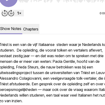
Use Left/Right to seek, Home/End to jump to start o
0:0
Show Notes
Chapters
Triëst is een van de vijf Italiaanse steden waar je Nederlands k
studeren. De opleiding, die vooral tolken en vertalers aflevert,
bestaat zestig jaar — en dat was reden om te spreken met drie
mensen die er meer van weten: Paola Gentile, hoofd van de
opleiding, Frieda Steurs, die nauw betrokken was bij een
uitwisselingsproject tussen de universiteiten van Triëst en Leuv
Alessandro Colagiovanni, een veelgevraagde tolk-vertaler, die 
Triëst afstudeerde. Een gesprek over de opleiding zelf en over
beroepsmogelijkheden — maar ook over de vraag waarom Ital
Nederlands willen studeren, een taal waar veel Italianen het nut
zo van inzien.