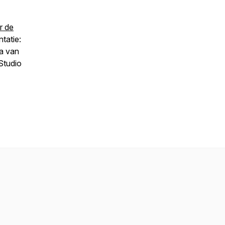
r de
ntatie:
a van
Studio