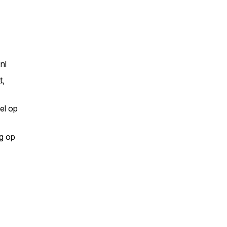
.nl
t
,
kel op
ng op