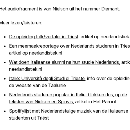
Het audiofragment is van Nielson uit het nummer Diamant.
Meer lezen/luisteren:
De opleiding tolk/vertaler in Triëst
, artikel op neerlandistiek
Een meemaakreportage over Nederlands studeren in Triës
artikel op neerlandistiek.nl
Wat doen Italiaanse alumni na hun studie Nederlands
, arti
neerlandistiek.nl
Italië: Università degli Studi di Trieste
, info over de opleidi
de website van de Taalunie
Nederlands studeren populair in Italië: blokken dus, op de
teksten van Nielson en Spinvis
, artikel in Het Parool
Spotifylijst met Nederlandstalige muziek
van de Italiaanse
studenten uit Triëst