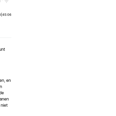
r end. Hold shift to jump forward or backward.
0
|
45:06
unt
en, en
in
 de
ianen
 niet