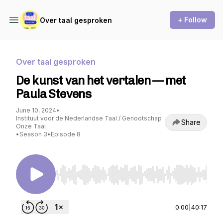
+ Follow
Over taal gesproken
Over taal gesproken
De kunst van het vertalen — met
Paula Stevens
June 10, 2024
•
Instituut voor de Nederlandse Taal / Genootschap
Share
Onze Taal
•
Season 3
•
Episode 8
Use Left/Right to seek, Home/End to jump to st
0:00
|
40:17