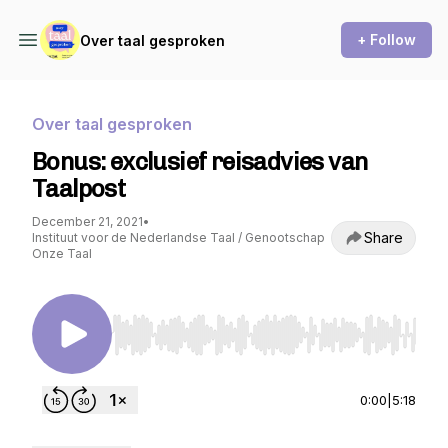
+ Follow
Over taal gesproken
Over taal gesproken
Bonus: exclusief reisadvies van
Taalpost
December 21, 2021
•
Share
Instituut voor de Nederlandse Taal / Genootschap
Onze Taal
Use Left/Right to seek, Home/End to jump to st
0:00
|
5:18